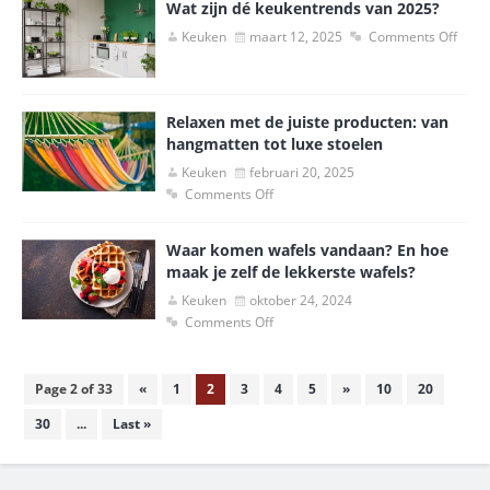
Wat zijn dé keukentrends van 2025?
Keuken
maart 12, 2025
Comments Off
Relaxen met de juiste producten: van
hangmatten tot luxe stoelen
Keuken
februari 20, 2025
Comments Off
Waar komen wafels vandaan? En hoe
maak je zelf de lekkerste wafels?
Keuken
oktober 24, 2024
Comments Off
Page 2 of 33
«
1
2
3
4
5
»
10
20
30
...
Last »