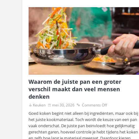
Waarom de juiste pan een groter
verschil maakt dan veel mensen
denken
Keuken
mei 30, 2026
Comments Off
Goed koken begint niet alleen bij ingrediënten, maar ook bij
het juiste kookmateriaal. Toch wordt de keuze van een pan
vaak onderschat. De juiste pan beïnvloedt hoe gelijkmatig
gerechten garen, hoeveel controle je hebt tijdens het koken
en zelfs hoe lang je materiaal meegaat. Daardoor kiezen