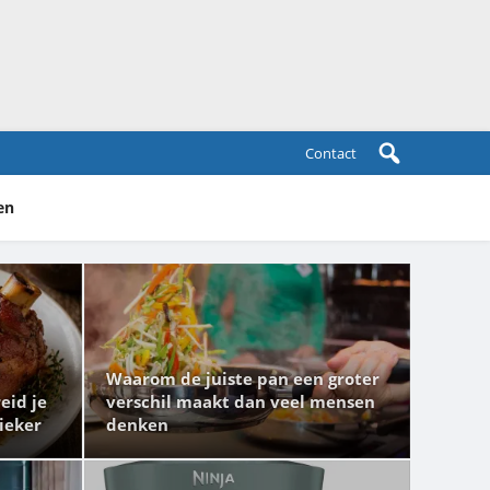
Contact
en
Waarom de juiste pan een groter
eid je
verschil maakt dan veel mensen
sieker
denken