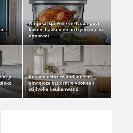
Ninja Crispi Pro 7-in-1: compact
en
koken, bakken en airfryen in één
apparaat
wat je
Keuken achterwand ideeën:
sieke
eindeloze inspiratie voor een
stijlvolle keukenwand