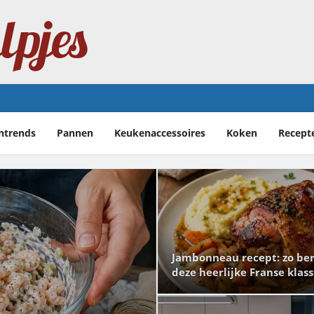
erlijke Franse klassieker
ntrends
Pannen
Keukenaccessoires
Koken
Recept
Jambonneau recept: zo ber
deze heerlijke Franse klas