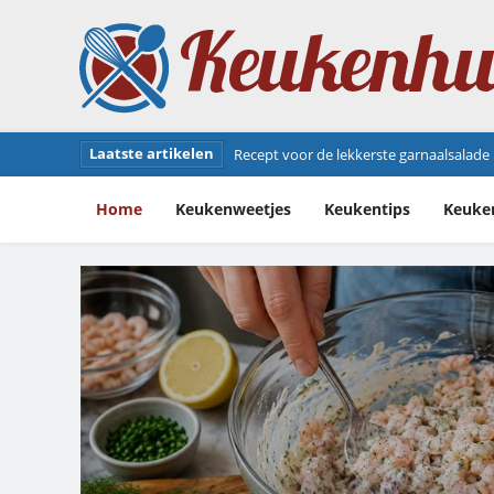
Laatste artikelen
Jambonneau recept: zo bereid je deze he
Home
Keukenweetjes
Keukentips
Keuke