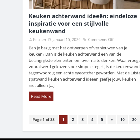
Keuken achterwand ideeën: eindeloze
inspiratie voor een stijlvolle
keukenwand
Keuken
januari 15, 2026
Comments Off
Ben je bezig met het ontwerpen of vernieuwen van je
keuken? Dan is de keuken achterwand een van de
belangrijkste elementen om over na te denken. Waar vroeg
vooral werd gekozen voor simpele tegels, is de keukenwand
tegenwoordig een echte eyecatcher geworden. Met de juist
spatwand keuken achterwand ideeën geef je jouw keuken
niet alleen […]
Read More
Page 1 of 33
1
2
3
4
5
»
10
20