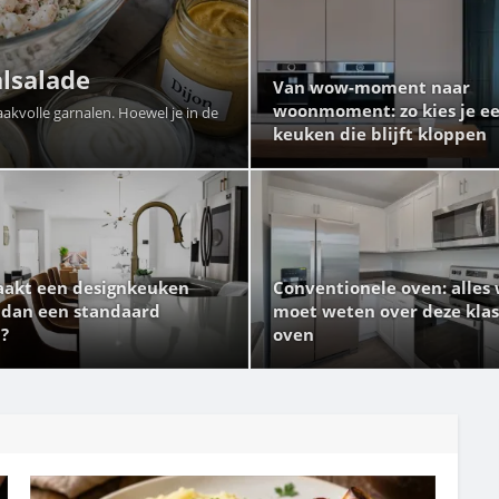
alsalade
Van wow-moment naar
woonmoment: zo kies je e
aakvolle garnalen. Hoewel je in de
keuken die blijft kloppen
akt een designkeuken
Conventionele oven: alles 
 dan een standaard
moet weten over deze klas
?
oven