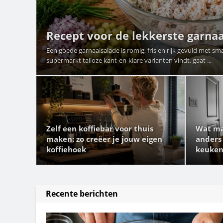
Recept voor de lekkerste garna
Een goede garnaalsalade is romig, fris en rijk gevuld met sm
supermarkt talloze kant-en-klare varianten vindt, gaat ...
Zelf een koffiebar voor thuis
Wat ma
maken: zo creëer je jouw eigen
anders
koffiehoek
keuken
Recente berichten