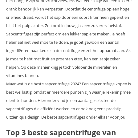
niet bang te zijn voor vruchtvlees, iets wat een slokje van een lekkere
drank behoorlijk kan verpesten. Doordat de centrifuge op een hoge
snelheid draait, wordt het sap door een soort filter heen geperst en
blijft het pulp achter. Zo komt in jouw glas een zuivere vloeistof.
Sapcentrifuges zijn perfect om een lekker sapje te maken. Je hoeft
helemaal niet veel moeite te doen, je gooit gewoon een aantal
ingrediënten naar keuze in de centrifuge en zet het apparaat aan. Als
je moeite hebt met fruit en groenten eten, kan een sapje zeker
helpen. Op deze manier krijg je toch voldoende mineralen en
vitamines binnen.
Maar wat is de beste sapcentrifuge 2024? Een sapcentrifuge kopen is
best wel lastig, omdat er meerdere punten zijn waar je rekening mee
dient te houden. Hieronder vind je een aantal geselecteerde
sapcentrifuges die efficiënt werken en er ook nog eens prachtig
uitzien qua design. De beste sapcentrifuges onder elkaar voor jou.
Top 3 beste sapcentrifuge van