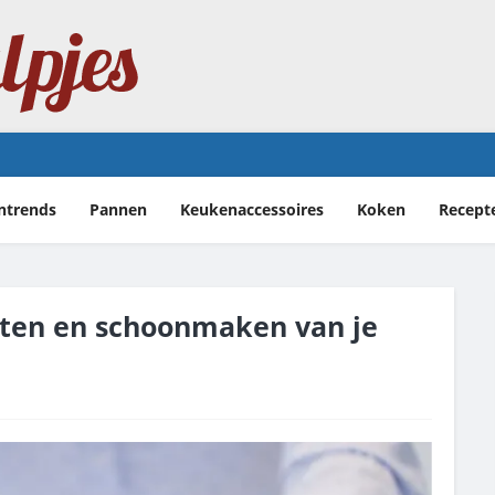
erlijke Franse klassieker
ntrends
Pannen
Keukenaccessoires
Koken
Recept
tten en schoonmaken van je