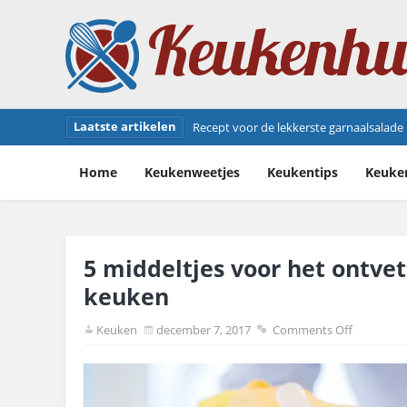
Laatste artikelen
Jambonneau recept: zo bereid je deze he
Home
Keukenweetjes
Keukentips
Keuke
5 middeltjes voor het ontve
keuken
Keuken
december 7, 2017
Comments Off