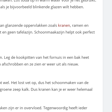
 maken. Los soda op in warm water voor je het gebruikt.
als je bijvoorbeeld blinkende glazen wilt hebben.
van glanzende oppervlakken zoals
kranen
, ramen en
t en geen tafelazijn. Schoonmaakazijn helpt ook perfect
. Leg de kookpitten van het fornuis in een bak heet
 afschrobben en ze zien er weer uit als nieuw.
pt wel. Het lost vet op, dus het schoonmaken van de
groene zeep kalk. Dus kranen kan je er weer helemaal
en zijn er in overvloed. Tegenwoordig heeft ieder