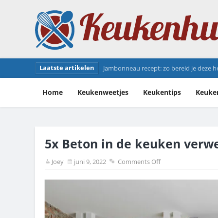
Laatste artikelen
Jambonneau recept: zo bereid je deze he
Home
Keukenweetjes
Keukentips
Keuke
5x Beton in de keuken verw
Joey
juni 9, 2022
Comments Off