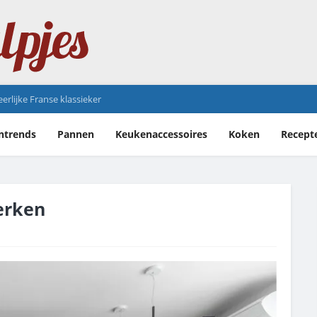
erlijke Franse klassieker
ntrends
Pannen
Keukenaccessoires
Koken
Recept
erken