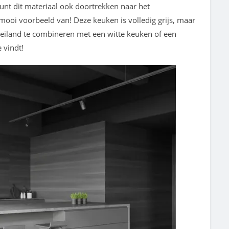
kunt dit materiaal ook doortrekken naar het
mooi voorbeeld van! Deze keuken is volledig grijs, maar
eiland te combineren met een witte keuken of een
 vindt!