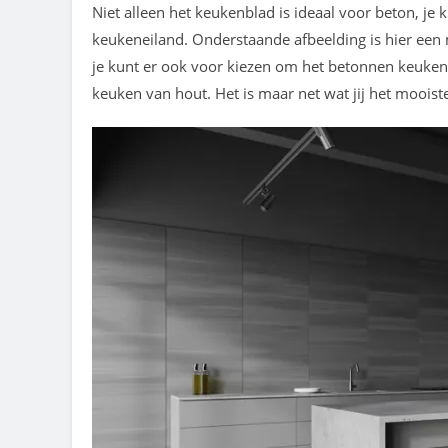
Niet alleen het keukenblad is ideaal voor beton, je 
keukeneiland. Onderstaande afbeelding is hier een 
je kunt er ook voor kiezen om het betonnen keuken
keuken van hout. Het is maar net wat jij het mooiste