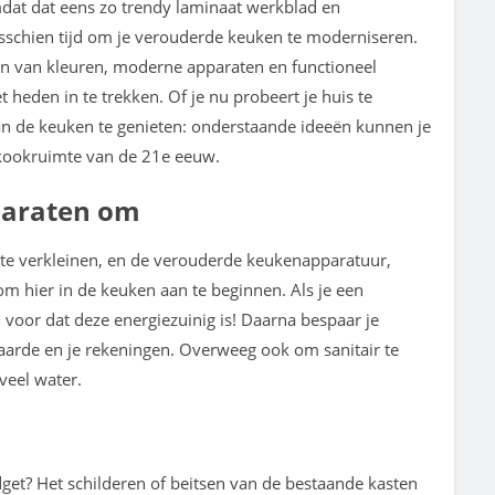
omdat dat eens zo trendy laminaat werkblad en
misschien tijd om je verouderde keuken te moderniseren.
en van kleuren, moderne apparaten en functioneel
 heden in te trekken. Of je nu probeert je huis te
n de keuken te genieten: onderstaande ideeën kunnen je
 kookruimte van de 21
e
eeuw.
paraten om
te verkleinen, en de verouderde keukenapparatuur,
 om hier in de keuken aan te beginnen. Als je een
n voor dat deze energiezuinig is! Daarna bespaar je
aarde en je rekeningen. Overweeg ook om sanitair te
veel water.
get? Het schilderen of beitsen van de bestaande kasten