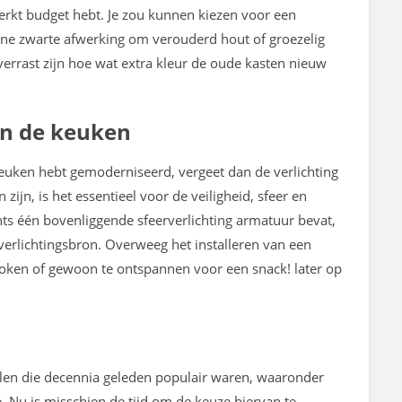
perkt budget hebt. Je zou kunnen kiezen voor een
ne zwarte afwerking om verouderd hout of groezelig
 verrast zijn hoe wat extra kleur de oude kasten nieuw
 in de keuken
keuken hebt gemoderniseerd, vergeet dan de verlichting
ijn, is het essentieel voor de veiligheid, sfeer en
ts één bovenliggende sfeerverlichting armatuur bevat,
erlichtingsbron. Overweeg het installeren van een
koken of gewoon te ontspannen voor een snack! later op
n
len die decennia geleden populair waren, waaronder
 Nu is misschien de tijd om de keuze hiervan te