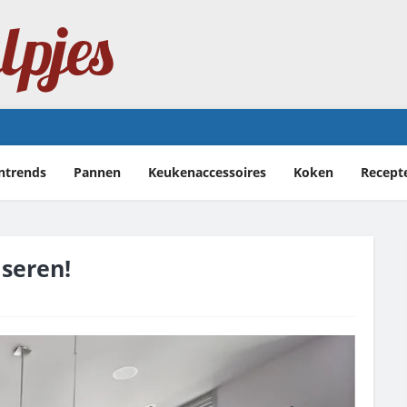
erlijke Franse klassieker
ntrends
Pannen
Keukenaccessoires
Koken
Recept
seren!