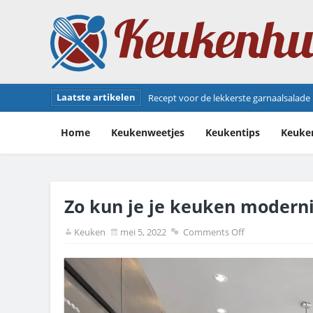
Laatste artikelen
Jambonneau recept: zo bereid je deze he
Home
Keukenweetjes
Keukentips
Keuke
Zo kun je je keuken moderni
Keuken
mei 5, 2022
Comments Off