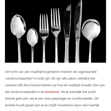
Om echt van een maaltijd te genieten moeten de zogenaamde
‚randvoorwaarden’ in orde zijn. Dit zijn alle zaken, behalve het
voedsel zelf, die invloed hebben op hoe de maaltijd smaakt. Een van
die randvoorwaarden is de
bestekset
. Als je namelijk het juiste
bestek gebruikt, eet je een stuk plezieriger en comfortabeler. Dit
bestek houdt goed vast en je snijdt moeiteloos door een heerlijk