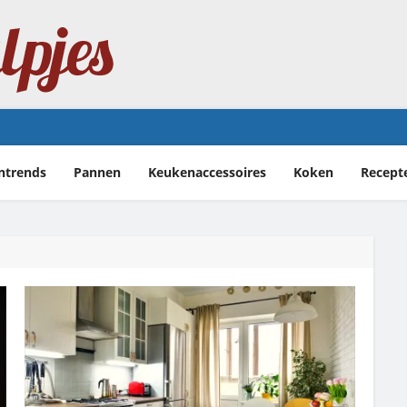
erlijke Franse klassieker
ntrends
Pannen
Keukenaccessoires
Koken
Recept