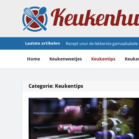
Laatste artikelen
Jambonneau recept: zo bereid je deze he
Home
Keukenweetjes
Keukentips
Keuke
Categorie:
Keukentips