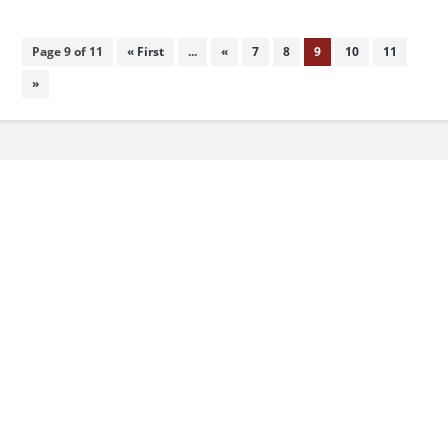
Page 9 of 11
« First
...
«
7
8
9
10
11
»